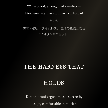
Waterproof, strong, and timeless—
Biothane sets that stand as symbols of
trust.
防水・強靭・タイムレス。信頼の象徴となる
バイオタン®のセット。
THE HARNESS THAT
HOLDS
Escape-proof ergonomics—secure by
design, comfortable in motion.