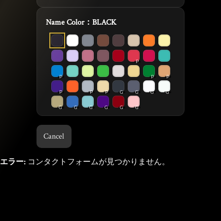
Name Color：
BLACK
P
P
P
P
P
P
P
G
G
G
G
G
G
G
G
G
G
Cancel
エラー:
コンタクトフォームが見つかりません。