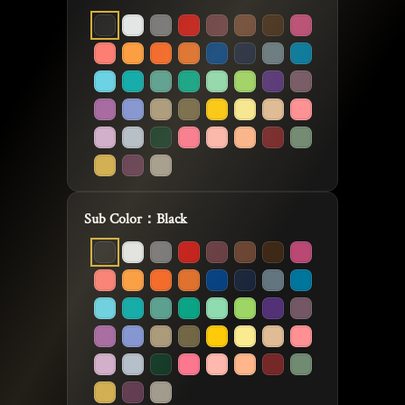
Sub Color：
Black