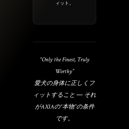
ィット。
“Only the Finest, Truly
Worthy”
愛犬の身体に正しくフ
ィットすること ― それ
がAXIAの“本物”の条件
です。