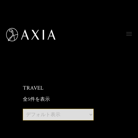
TRAVEL
全5件を表示