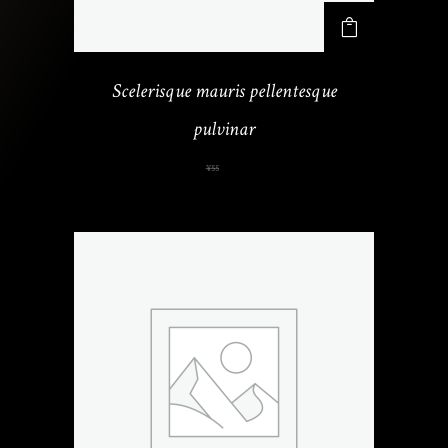
り
ま
す
Scelerisque mauris pellentesque
。
オ
pulvinar
プ
元
現
¥
35
¥
55
シ
の
在
ョ
価
の
ン
格
価
は
は
格
商
¥
は
品
5
¥
ペ
5
3
ー
で
5
ジ
し
で
か
た
す