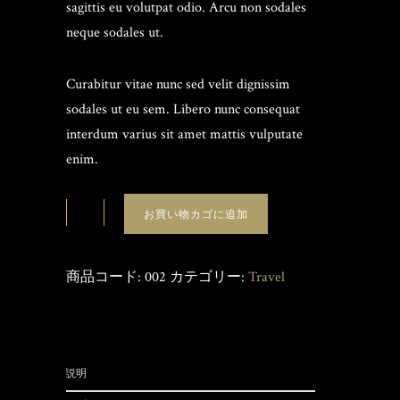
sagittis eu volutpat odio. Arcu non sodales
neque sodales ut.
Curabitur vitae nunc sed velit dignissim
sodales ut eu sem. Libero nunc consequat
interdum varius sit amet mattis vulputate
enim.
お買い物カゴに追加
商品コード:
002
カテゴリー:
Travel
説明