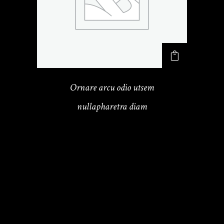
Ornare arcu odio utsem
nullapharetra diam
¥
35