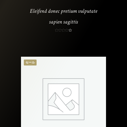
商
Eleifend donec pretium vulputate
品
に
sapien sagittis
は
複
5段階中
価
¥
30
4.00
–
¥
40
の評価
数
格
の
帯
バ
:
セール
リ
¥
エ
3
ー
0
シ
–
ョ
¥
ン
4
が
0
あ