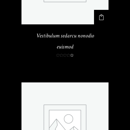
ら
。
。
選
択
で
Vestibulum sedarcu nonodio
き
ま
euismod
す
5段階中
4.00
¥
25
の評価